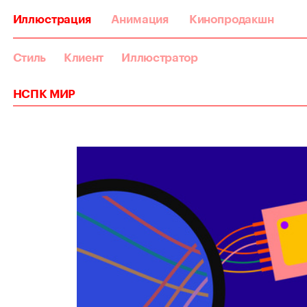
Иллюстрация
Анимация
Кинопродакшн
Стиль
Клиент
Иллюстратор
НСПК МИР