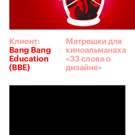
Клиент:
Матрешки для
Bang Bang
киноальманаха
Education
«33 слова о
(BBE)
дизайне»