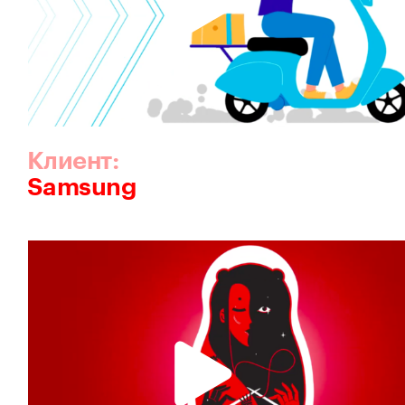
Клиент:
Samsung