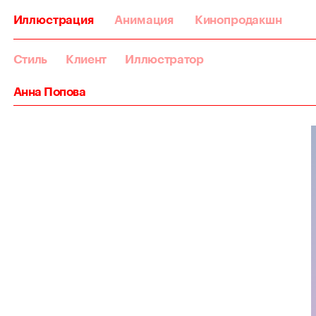
Иллюстрация
Анимация
Кинопродакшн
Стиль
Клиент
Иллюстратор
Анна Попова