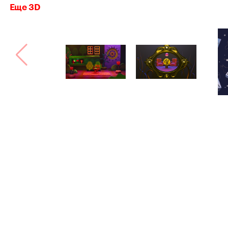
Еще 3D
Bang! Bang!
Сделано в
Астрошоке