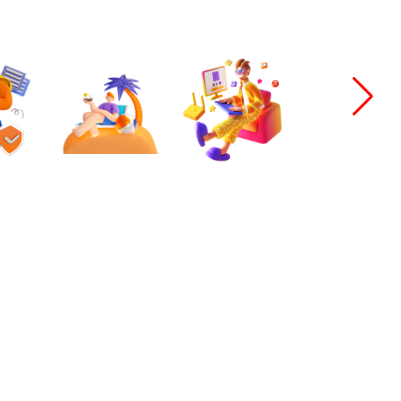
bang@bangbangstudio.ru