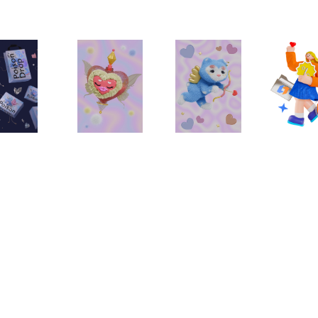
Telegram