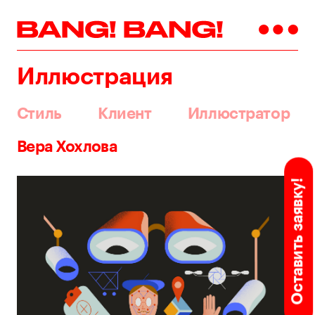
Иллюстрация
Стиль
Клиент
Иллюстратор
Вера Хохлова
Оставить заявку!