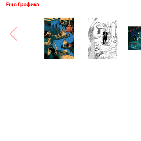
Еще Графика
Bang! Bang!
Сделано в
Астрошоке