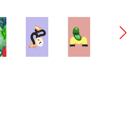
bang@bangbangstudio.ru