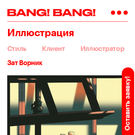
Иллюстрация
Стиль
Клиент
Иллюстратор
Зат Ворник
Оставить заявку!