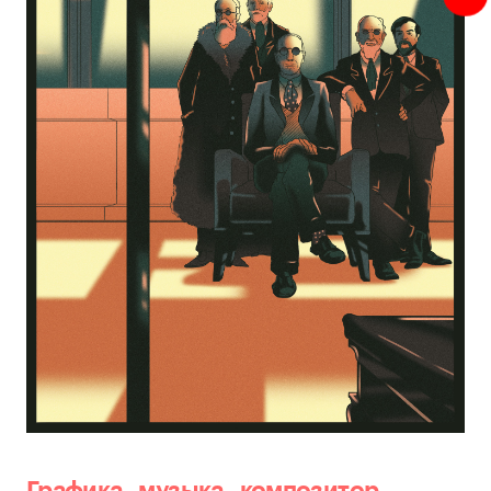
Графика
,
музыка
,
композитор
,