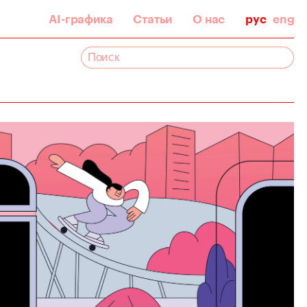
AI-графика
Статьи
О нас
рус
eng