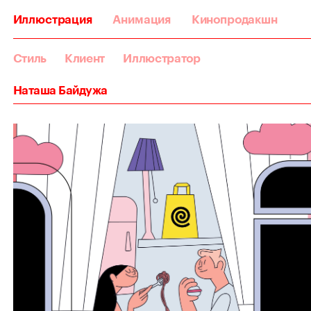
Иллюстрация
Анимация
Кинопродакшн
Стиль
Клиент
Иллюстратор
Наташа Байдужа