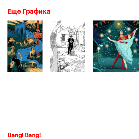
Еще Графика
Bang! Bang!