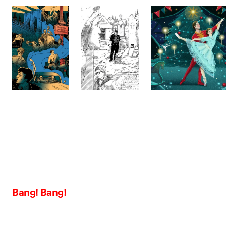
Bang! Bang!
bang@bangbangstudio.ru
Telegram
Сделано в
Астрошоке