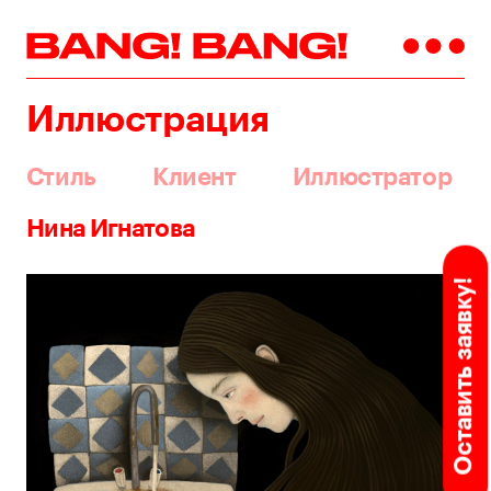
Иллюстрация
Стиль
Клиент
Иллюстратор
Нина Игнатова
Оставить заявку!