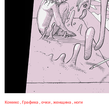
Комикс
,
Графика
,
очки
,
женщина
,
ноги