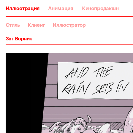
Иллюстрация
Анимация
Кинопродакшн
Стиль
Клиент
Иллюстратор
Зат Ворник