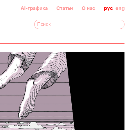
AI-графика
Статьи
О нас
рус
eng