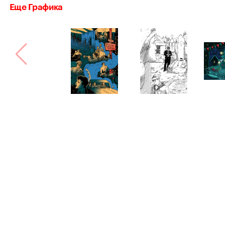
Еще Графика
Bang! Bang!
Сделано в
Астрошоке