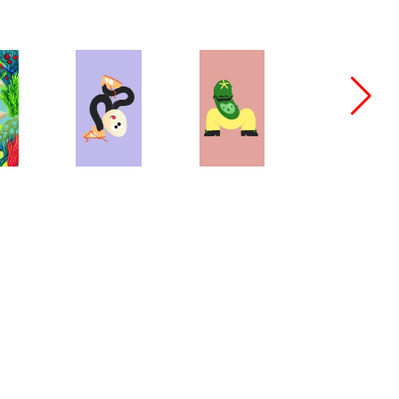
bang@bangbangstudio.ru