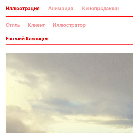
Иллюстрация
Анимация
Кинопродакшн
Стиль
Клиент
Иллюстратор
Евгений Казанцев