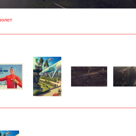
молет