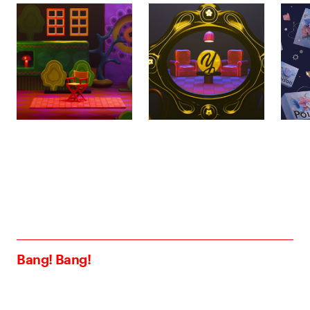
Bang! Bang!
bang@bangbangstudio.ru
Telegram
Сделано в
Астрошоке