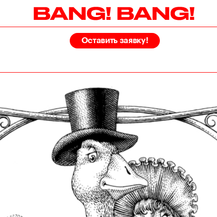
Оставить заявку!