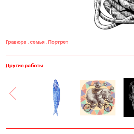
Гравюра
,
семья
,
Портрет
Другие работы