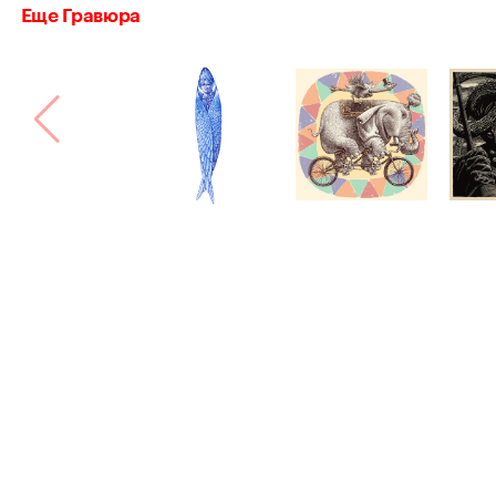
Еще Гравюра
Bang! Bang!
Сделано в
Астрошоке