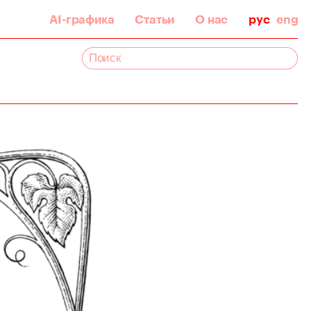
AI-графика
Статьи
О нас
рус
eng