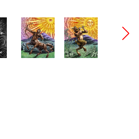
bang@bangbangstudio.ru