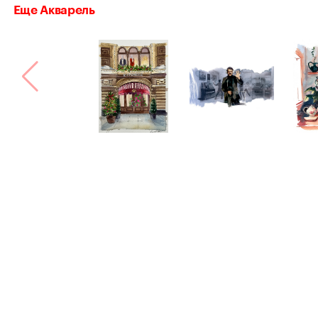
Еще Акварель
Bang! Bang!
Сделано в
Астрошоке