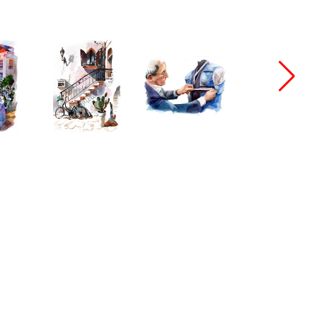
bang@bangbangstudio.ru