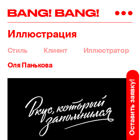
Иллюстрация
Стиль
Клиент
Иллюстратор
Оля Панькова
Оставить заявку!