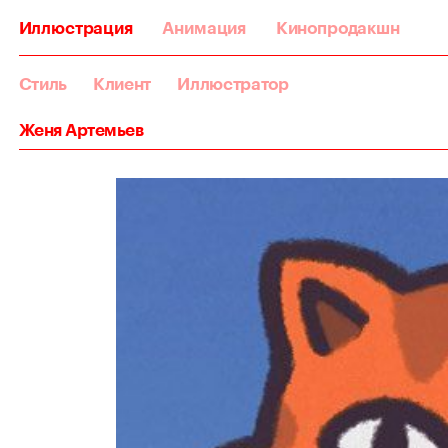
Иллюстрация
Анимация
Кинопродакшн
Стиль
Клиент
Иллюстратор
Женя Артемьев