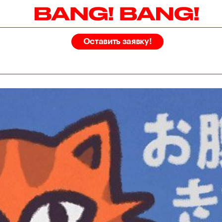
Оставить заявку!