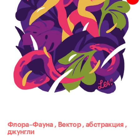
Флора–Фауна
,
Вектор
,
абстракция
,
джунгли