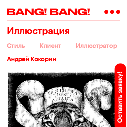
Иллюстрация
Стиль
Клиент
Иллюстратор
Андрей Кокорин
Оставить заявку!