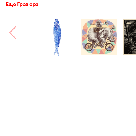
Еще Гравюра
Bang! Bang!
Сделано в
Астрошоке