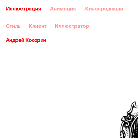
Иллюстрация
Анимация
Кинопродакшн
Стиль
Клиент
Иллюстратор
Андрей Кокорин