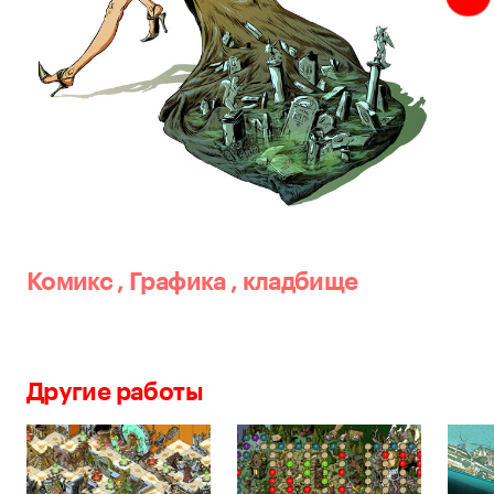
Комикс
,
Графика
,
кладбище
Другие работы