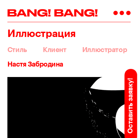
Иллюстрация
Стиль
Клиент
Иллюстратор
Настя Забродина
Оставить заявку!