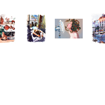
Telegram