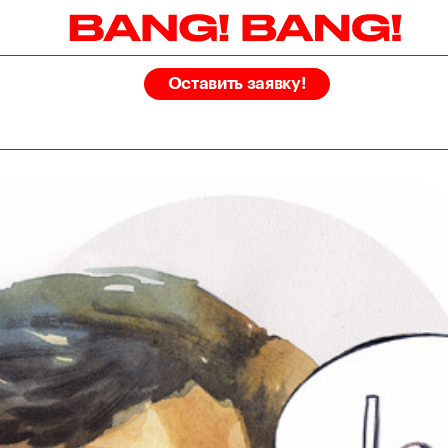
Оставить заявку!