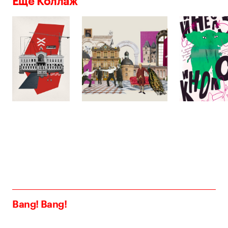
Еще Коллаж
Bang! Bang!
bang@bangbangstudio.ru
Telegram
Сделано в
Астрошоке