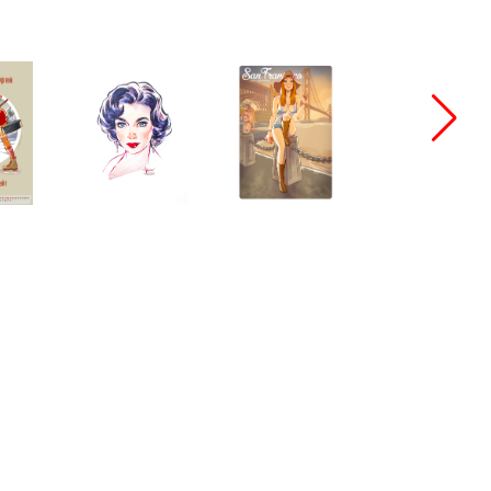
bang@bangbangstudio.ru