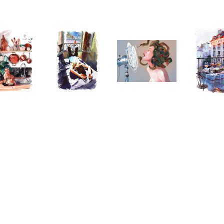
Telegram