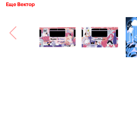
Еще Вектор
Bang! Bang!
Сделано в
Астрошоке