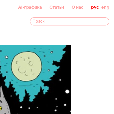
AI-графика
Статьи
О нас
рус
eng