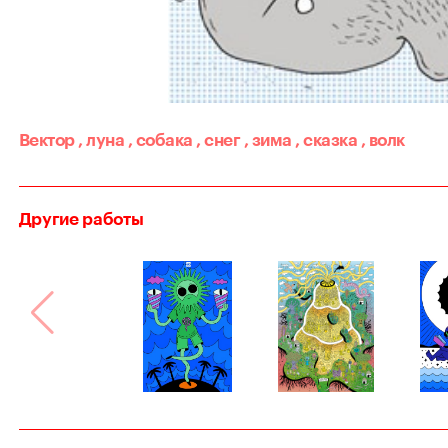
Вектор
,
луна
,
собака
,
снег
,
зима
,
сказка
,
волк
Другие работы