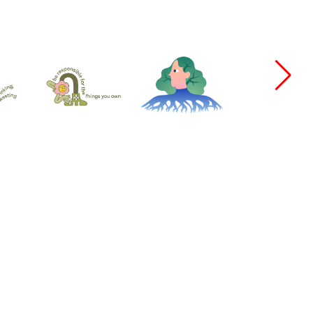
bang@bangbangstudio.ru