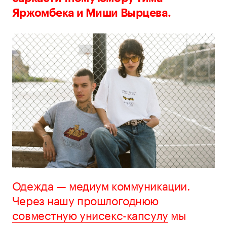
Яржомбека и Миши Вырцева.
Одежда — медиум коммуникации.
Через нашу
прошлогоднюю
совместную унисекс-капсулу
мы