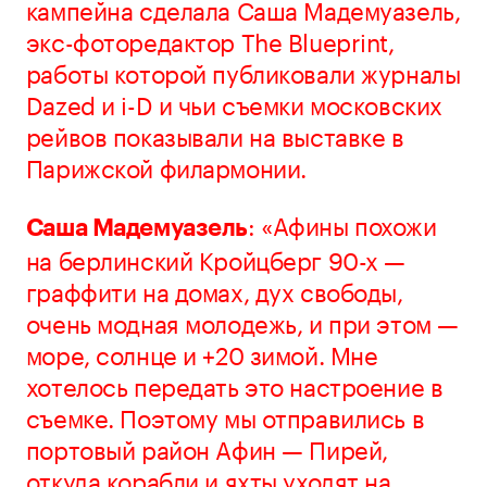
кампейна сделала Саша Мадемуазель,
экс-фоторедактор The Blueprint,
работы которой публиковали журналы
Dazed и i-D и чьи съемки московских
рейвов показывали на выставке в
Парижской филармонии.
: «Афины похожи
Саша Мадемуазель
на берлинский Кройцберг 90-х —
граффити на домах, дух свободы,
очень модная молодежь, и при этом —
море, солнце и +20 зимой. Мне
хотелось передать это настроение в
съемке. Поэтому мы отправились в
портовый район Афин — Пирей,
откуда корабли и яхты уходят на