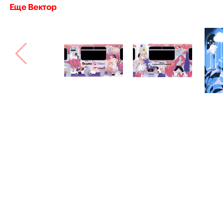
Еще Вектор
Bang! Bang!
Сделано в
Астрошоке