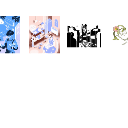
Telegram