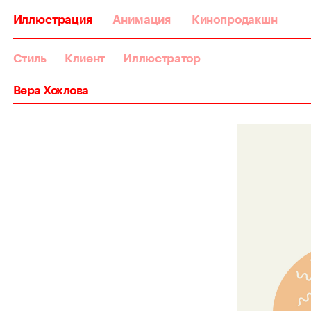
Иллюстрация
Анимация
Кинопродакшн
Стиль
Клиент
Иллюстратор
Вера Хохлова