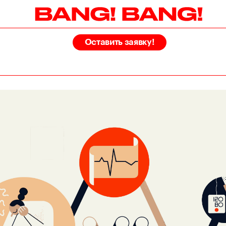
Оставить заявку!