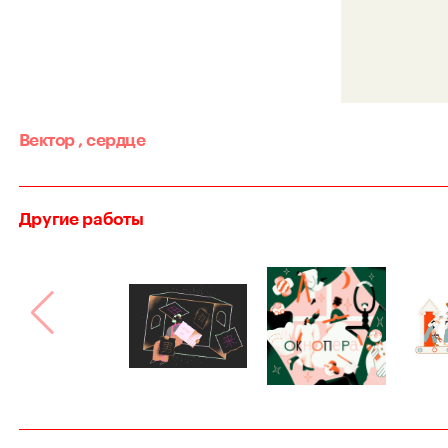
Вектор
,
сердце
Другие работы