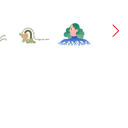
bang@bangbangstudio.ru