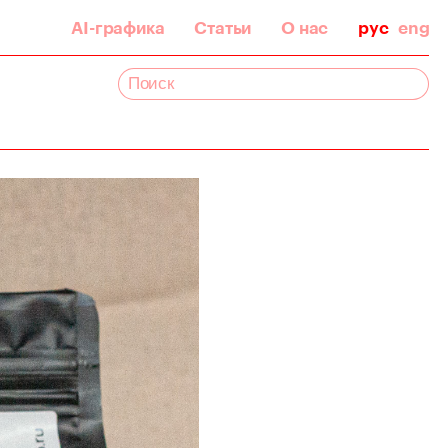
AI-графика
Статьи
О нас
рус
eng