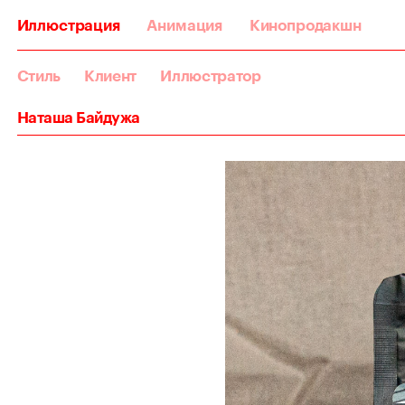
Иллюстрация
Анимация
Кинопродакшн
Стиль
Клиент
Иллюстратор
Наташа Байдужа