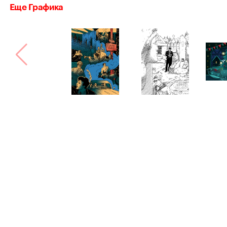
Еще Графика
Bang! Bang!
Сделано в
Астрошоке