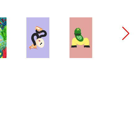
bang@bangbangstudio.ru