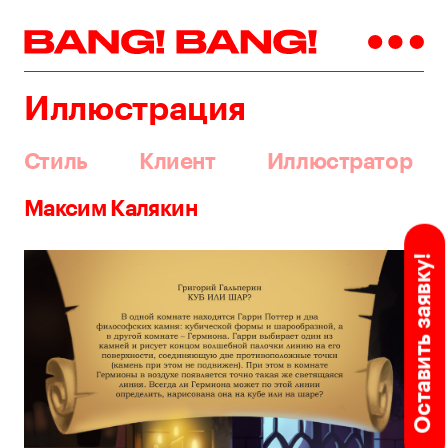
Иллюстрация
Стиль
Клиент
Иллюстратор
Максим Калякин
Оставить заявку!