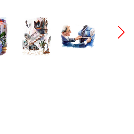
bang@bangbangstudio.ru