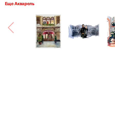
Еще Акварель
Bang! Bang!
Сделано в
Астрошоке