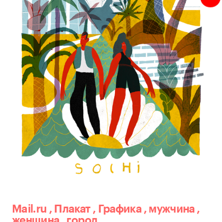
Mail.ru
,
Плакат
,
Графика
,
мужчина
,
женщина
,
город