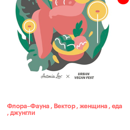
Флора–Фауна
,
Вектор
,
женщина
,
еда
,
джунгли