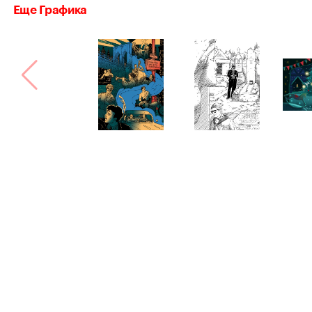
Еще Графика
Bang! Bang!
Сделано в
Астрошоке