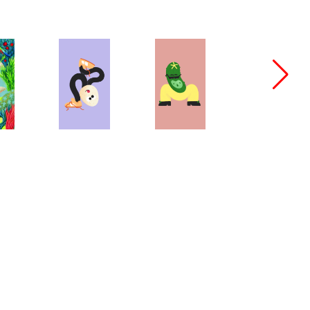
bang@bangbangstudio.ru