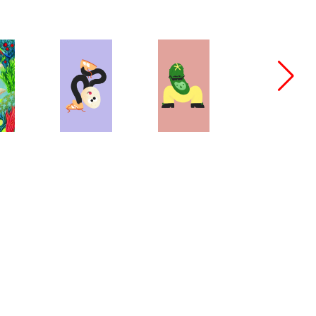
bang@bangbangstudio.ru