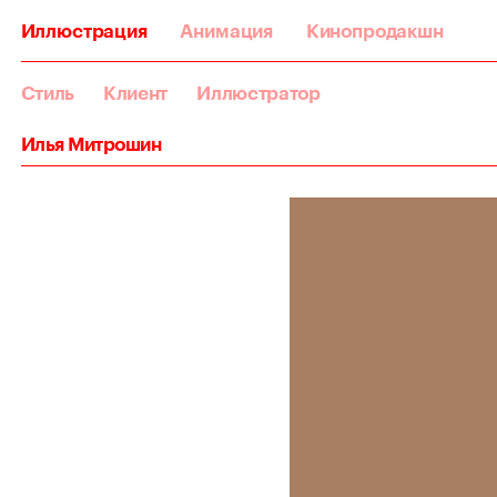
Иллюстрация
Анимация
Кинопродакшн
Стиль
Клиент
Иллюстратор
Илья Митрошин