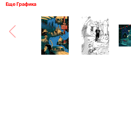
Еще Графика
Bang! Bang!
Сделано в
Астрошоке