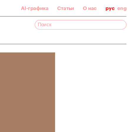
AI-графика
Статьи
О нас
рус
eng