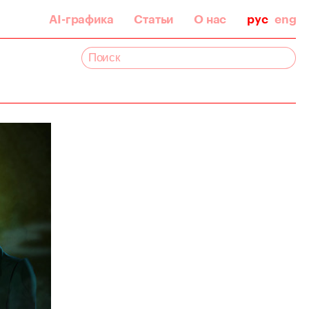
AI-графика
Статьи
О нас
рус
eng