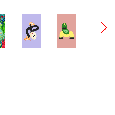
bang@bangbangstudio.ru