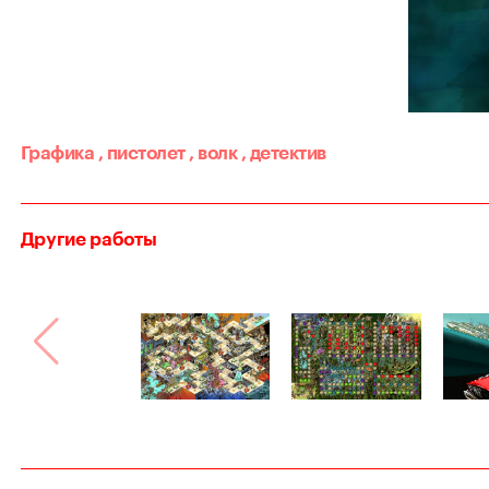
Графика
,
пистолет
,
волк
,
детектив
Другие работы