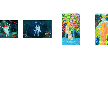
Telegram