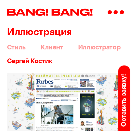
Иллюстрация
Стиль
Клиент
Иллюстратор
Сергей Костик
Оставить заявку!