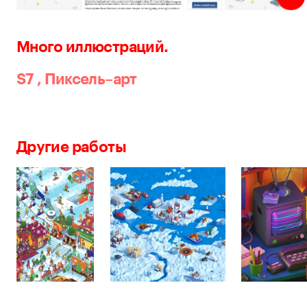
Много иллюстраций.
S7
,
Пиксель–арт
Другие работы