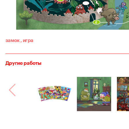
замок
,
игра
Другие работы