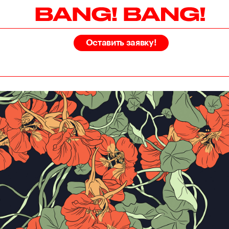
Оставить заявку!