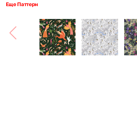
Еще Паттерн
Bang! Bang!
Сделано в
Астрошоке