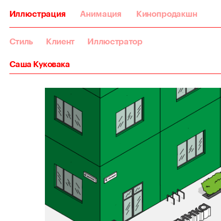
Иллюстрация
Анимация
Кинопродакшн
Стиль
Клиент
Иллюстратор
Саша Куковака