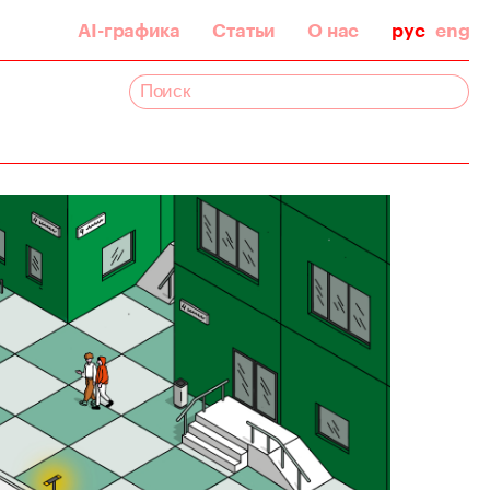
AI-графика
Статьи
О нас
рус
eng