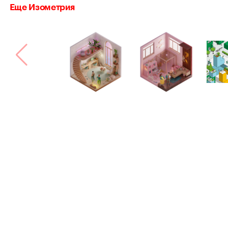
Еще Изометрия
Bang! Bang!
Сделано в
Астрошоке