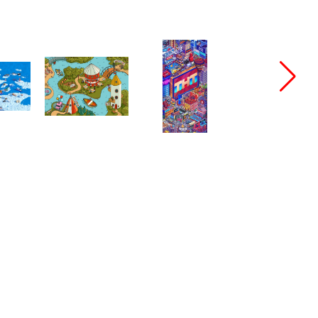
bang@bangbangstudio.ru