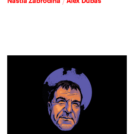
/
Nastia Zabrodina
Alex Dubas