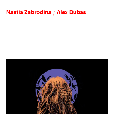
/
Nastia Zabrodina
Alex Dubas