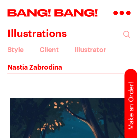
Illustrations
Style
Client
Illustrator
Nastia Zabrodina
Make an Order!