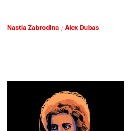
/
Nastia Zabrodina
Alex Dubas