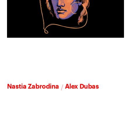
/
Nastia Zabrodina
Alex Dubas