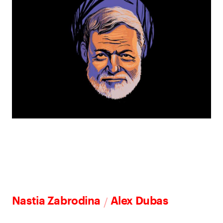
/
Nastia Zabrodina
Alex Dubas