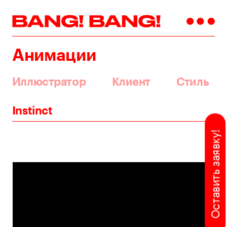
Анимации
Иллюстратор
Клиент
Стиль
Instinct
Оставить заявку!